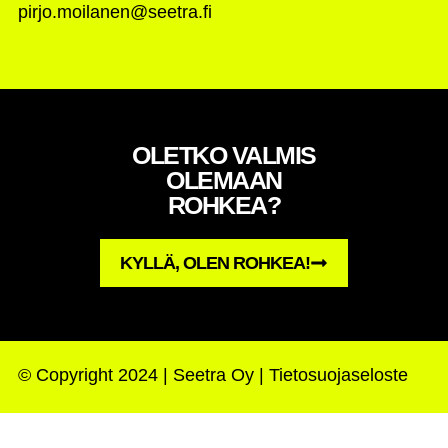
pirjo.moilanen@seetra.fi
OLETKO VALMIS
OLEMAAN
ROHKEA?
KYLLÄ, OLEN ROHKEA!
© Copyright 2024 | Seetra Oy |
Tietosuojaseloste