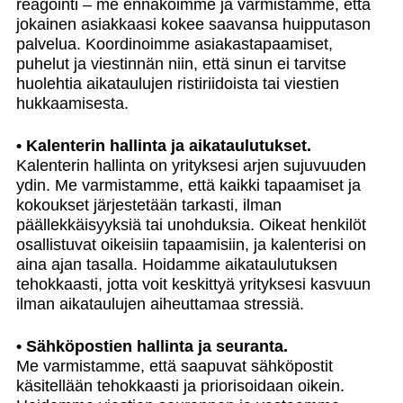
reagointi – me ennakoimme ja varmistamme, että
jokainen asiakkaasi kokee saavansa huipputason
palvelua. Koordinoimme asiakastapaamiset,
puhelut ja viestinnän niin, että sinun ei tarvitse
huolehtia aikataulujen ristiriidoista tai viestien
hukkaamisesta.
• Kalenterin hallinta ja aikataulutukset.
Kalenterin hallinta on yrityksesi arjen sujuvuuden
ydin. Me varmistamme, että kaikki tapaamiset ja
kokoukset järjestetään tarkasti, ilman
päällekkäisyyksiä tai unohduksia. Oikeat henkilöt
osallistuvat oikeisiin tapaamisiin, ja kalenterisi on
aina ajan tasalla. Hoidamme aikataulutuksen
tehokkaasti, jotta voit keskittyä yrityksesi kasvuun
ilman aikataulujen aiheuttamaa stressiä.
• Sähköpostien hallinta ja seuranta.
Me varmistamme, että saapuvat sähköpostit
käsitellään tehokkaasti ja priorisoidaan oikein.