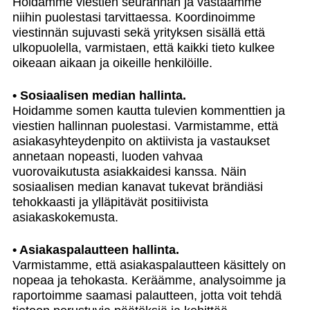
Hoidamme viestien seurannan ja vastaamme
niihin puolestasi tarvittaessa. Koordinoimme
viestinnän sujuvasti sekä yrityksen sisällä että
ulkopuolella, varmistaen, että kaikki tieto kulkee
oikeaan aikaan ja oikeille henkilöille.
• Sosiaalisen median hallinta.
Hoidamme somen kautta tulevien kommenttien ja
viestien hallinnan puolestasi. Varmistamme, että
asiakasyhteydenpito on aktiivista ja vastaukset
annetaan nopeasti, luoden vahvaa
vuorovaikutusta asiakkaidesi kanssa. Näin
sosiaalisen median kanavat tukevat brändiäsi
tehokkaasti ja ylläpitävät positiivista
asiakaskokemusta.
• Asiakaspalautteen hallinta.
Varmistamme, että asiakaspalautteen käsittely on
nopeaa ja tehokasta. Keräämme, analysoimme ja
raportoimme saamasi palautteen, jotta voit tehdä