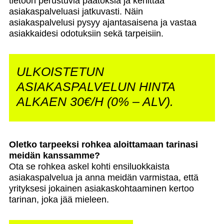
tietoon perustuvia päätöksiä ja kehittää
asiakaspalveluasi jatkuvasti. Näin
asiakaspalvelusi pysyy ajantasaisena ja vastaa
asiakkaidesi odotuksiin sekä tarpeisiin.
ULKOISTETUN
ASIAKASPALVELUN HINTA
ALKAEN 30€/H (0% – ALV).
Oletko tarpeeksi rohkea aloittamaan tarinasi
meidän kanssamme?
Ota se rohkea askel kohti ensiluokkaista
asiakaspalvelua ja anna meidän varmistaa, että
yrityksesi jokainen asiakaskohtaaminen kertoo
tarinan, joka jää mieleen.