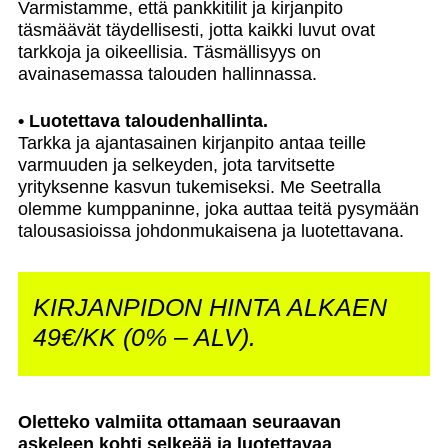
Varmistamme, että pankkitilit ja kirjanpito
täsmäävät täydellisesti, jotta kaikki luvut ovat
tarkkoja ja oikeellisia. Täsmällisyys on
avainasemassa talouden hallinnassa.
• Luotettava taloudenhallinta.
Tarkka ja ajantasainen kirjanpito antaa teille
varmuuden ja selkeyden, jota tarvitsette
yrityksenne kasvun tukemiseksi. Me Seetralla
olemme kumppaninne, joka auttaa teitä pysymään
talousasioissa johdonmukaisena ja luotettavana.
KIRJANPIDON HINTA ALKAEN
49€/KK (0% – ALV).
Oletteko valmiita ottamaan seuraavan
askeleen kohti selkeää ja luotettavaa