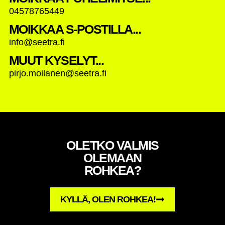
04578765449
MOIKKAA S-POSTILLA...
info@seetra.fi
MUUT KYSELYT...
pirjo.moilanen@seetra.fi
OLETKO VALMIS
OLEMAAN
ROHKEA?
KYLLÄ, OLEN ROHKEA!