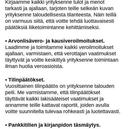
Kirjaamme kaikki yrityksenne tulot ja menot
tarkasti ja ajallaan, tarjoten teille selkeän kuvan
yrityksenne taloudellisesta tilanteesta. Näin teillä
on varmuus siitä, että voitte tehdä luottavaisesti
päätöksiä liiketoimintanne kehittämiseksi.
• Arvonlisävero- ja kausiveroilmoitukset.
Laadimme ja toimitamme kaikki veroilmoitukset
ajallaan, varmistaen, että verottajan vaatimukset
täyttyvät ja voitte keskittyä yrityksenne toimintaan
ilman huolia veroasioista.
• Tilinpäätökset.
Vuosittainen tilinpäätös on yrityksenne talouden
peili. Me varmistamme, että tilinpäätökset
täyttävät kaikki lakisääteiset vaatimukset ja
annamme teille kattavat raportit, joiden avulla
voitte suunnitella tulevaa rohkeasti ja luotettavasti.
• Pankkitilien ja kirjanpidon täsmäytys.