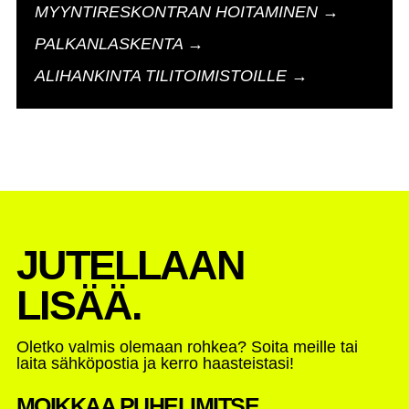
MYYNTIRESKONTRAN HOITAMINEN →
PALKANLASKENTA →
ALIHANKINTA TILITOIMISTOILLE →
JUTELLAAN
LISÄÄ.
Oletko valmis olemaan rohkea? Soita meille tai
laita sähköpostia ja kerro haasteistasi!
MOIKKAA PUHELIMITSE...