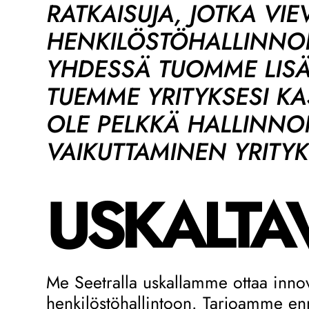
RATKAISUJA, JOTKA VIE
HENKILÖSTÖHALLINNON
YHDESSÄ TUOMME LISÄA
TUEMME YRITYKSESI K
OLE PELKKÄ HALLINNO
VAIKUTTAMINEN YRITY
USKALTA
Me Seetralla uskallamme ottaa innova
henkilöstöhallintoon. Tarjoamme enn