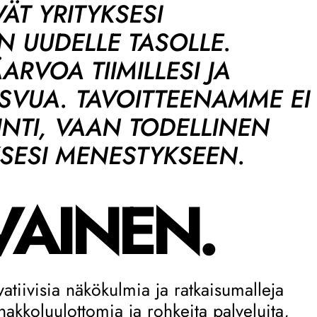
VÄT YRITYKSESI
 UUDELLE TASOLLE.
RVOA TIIMILLESI JA
ASVUA. TAVOITTEENAMME EI
INTI, VAAN TODELLINEN
KSESI MENESTYKSEEN.
VAINEN.
tiivisia näkökulmia ja ratkaisumalleja
akkoluulottomia ja rohkeita palveluita,