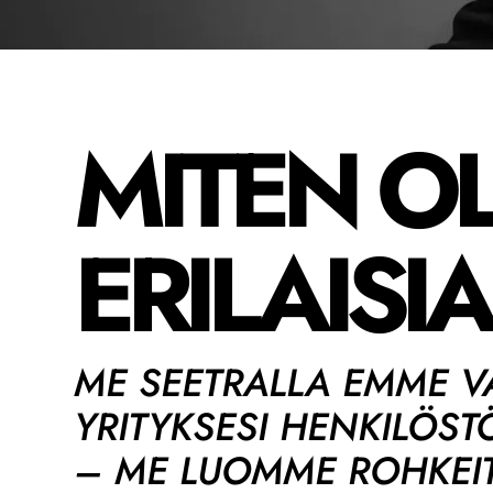
MITEN O
ERILAISI
ME SEETRALLA EMME V
YRITYKSESI HENKILÖS
– ME LUOMME ROHKEITA