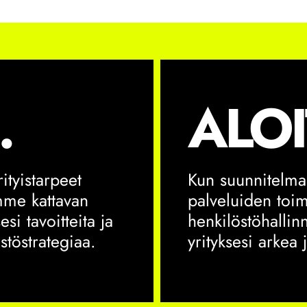
.
ALOI
ityistarpeet
Kun suunnitelma
mme kattavan
palveluiden toim
si tavoitteita ja
henkilöstöhallinn
stöstrategiaa.
yrityksesi arkea 