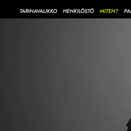
TARINAVALIKKO
HENKILÖSTÖ
MITEN?
PA