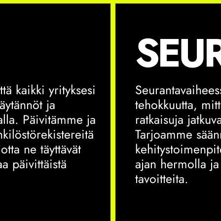
SEU
ä kaikki yrityksesi
Seurantavaihee
käytännöt ja
tehokkuutta, mi
salla. Päivitämme ja
ratkaisuja jatkuv
ilöstörekistereitä
Tarjoamme säänn
jotta ne täyttävät
kehitystoimenpite
a päivittäistä
ajan hermolla ja 
tavoitteita.