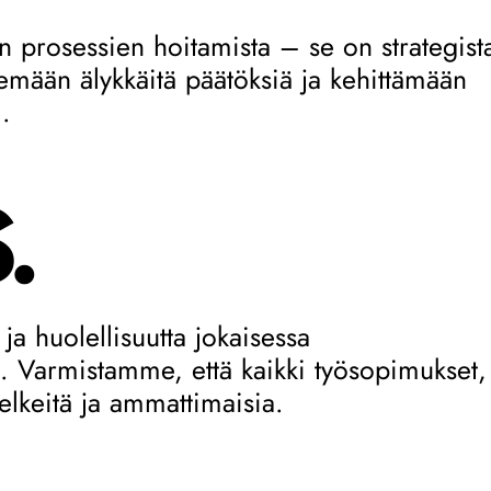
in prosessien hoitamista – se on strategist
emään älykkäitä päätöksiä ja kehittämään
i.
.
a ja huolellisuutta jokaisessa
a. Varmistamme, että kaikki työsopimukset,
selkeitä ja ammattimaisia.