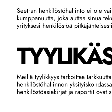
Seetran henkilöstöhallinto ei ole va
kumppanuutta, joka auttaa sinua tek
yrityksesi henkilöstöä pitkäjänteisest
TYYLIKÄS
Meillä tyylikkyys tarkoittaa tarkkuutt
henkilöstöhallinnon yksityiskohdass
henkilöstöasiakirjat ja raportit ovat 