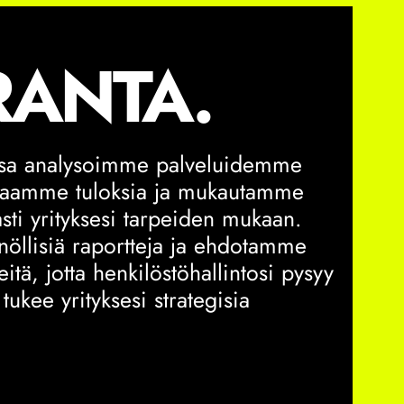
RANTA.
ssa analysoimme palveluidemme
ttaamme tuloksia ja mukautamme
asti yrityksesi tarpeiden mukaan.
öllisiä raportteja ja ehdotamme
itä, jotta henkilöstöhallintosi pysyy
tukee yrityksesi strategisia