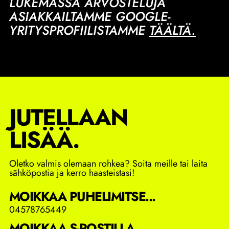
LUKEMASSA ARVOSTELUJA
ASIAKKAILTAMME GOOGLE-
YRITYSPROFIILISTAMME
TÄÄLTÄ.
JUTELLAAN
LISÄÄ.
Oletko valmis olemaan rohkea? Soita meille tai laita
sähköpostia ja kerro haasteistasi!
MOIKKAA PUHELIMITSE...
04578765449
MOIKKAA S-POSTILLA...